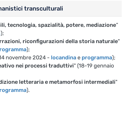
anistici transculturali
li, tecnologia, spazialità, potere, mediazione
”
s
);
razioni, riconfigurazioni della storia naturale
"
 programma
);
-14 novembre 2024 -
locandina
e
programma
);
eativo nei processi traduttivi
" (18-19 gennaio
adizione letteraria e metamorfosi intermediali
"
rogramma
).