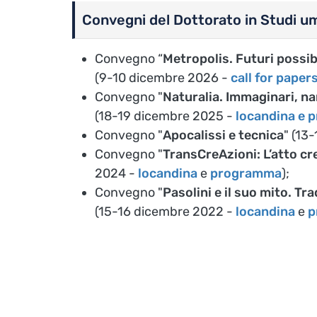
Convegni del Dottorato in Studi um
Convegno “
Metropolis. Futuri possibi
(9-10 dicembre 2026 -
call for paper
Convegno "
Naturalia. Immaginari, nar
(18-19 dicembre 2025 -
locandina e
Convegno "
Apocalissi e tecnica
" (13
Convegno "
TransCreAzioni: L’atto cr
2024 -
locandina
e
programma
);
Convegno "
Pasolini e il suo mito. Tr
(15-16 dicembre 2022 -
locandina
e
p