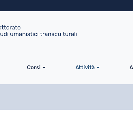
Salta al contenuto principa
ale
Corsi
Attività
A