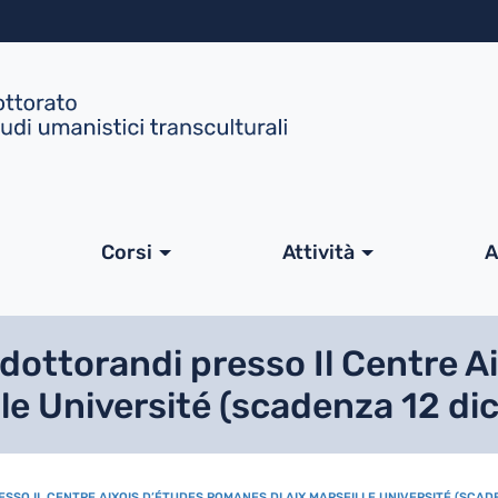
Salta al contenuto principa
ale
Corsi
Attività
A
 dottorandi presso Il Centre A
le Université (scadenza 12 d
SSO IL CENTRE AIXOIS D’ÉTUDES ROMANES DI AIX MARSEILLE UNIVERSITÉ (SCAD