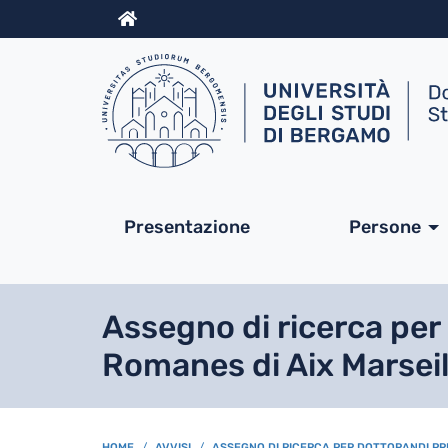
Info
Navigazione princip
Presentazione
Persone
Assegno di ricerca per
Romanes di Aix Marseil
HOME
AVVISI
ASSEGNO DI RICERCA PER DOTTORANDI PRE