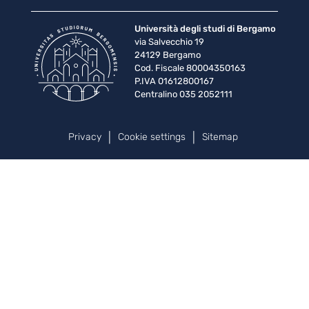
Università degli studi di Bergamo
via Salvecchio 19
24129 Bergamo
Cod. Fiscale 80004350163
P.IVA 01612800167
Centralino 035 2052111
Piè di pagina
Privacy
Cookie settings
Sitemap