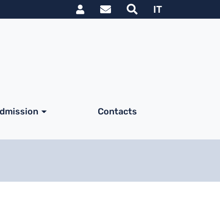
Link utili utente
IT
dmission
Contacts